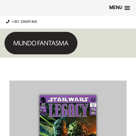
MENU
+351 226091460