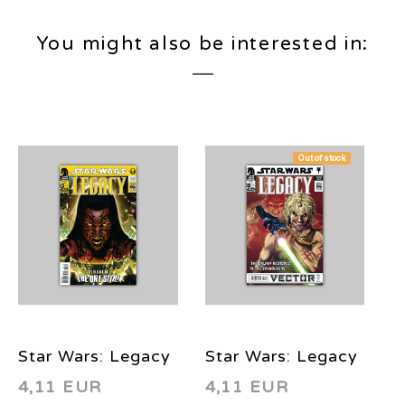
You might also be interested in:
Out of stock
Star Wars: Legacy
Star Wars: Legacy
S
4,11 EUR
4,11 EUR
4
34 2009
31 2008
3