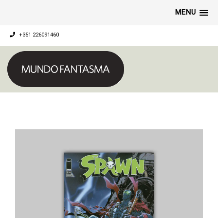
MENU
+351 226091460