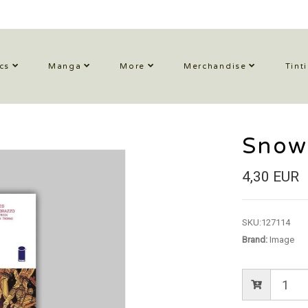
cs
Manga
More
Merchandise
Tint
Snowf
4,30 EUR
SKU:
127114
Brand:
Image