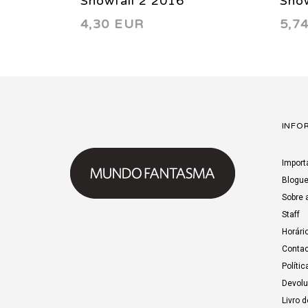
Snowfall 2 2016
Snow
4,30 EUR
5,7
INFO
Import
Blogu
Sobre 
Staff
Horári
Contac
Polític
Devol
Livro 