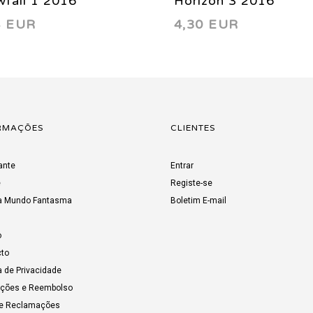
fall 1 2016
Horizon 3 2016
4 EUR
4,30 EUR
RMAÇÕES
CLIENTES
ante
Entrar
e
Registe-se
a Mundo Fantasma
Boletim E-mail
o
to
a de Privacidade
uções e Reembolso
de Reclamações