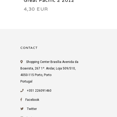
Great Pacific 2 2012
Black 
4,30 EUR
5,74 
CONTACT
Shopping Center Brasília Avenida da
Boavista, 267 1º. Andar, Loja 509/510,
4050-115 Porto, Porto
Portugal
+351 226091460
Facebook
Twitter