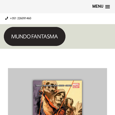
MENU
+351 226091460