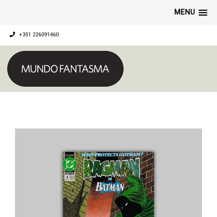
MENU
+351 226091460