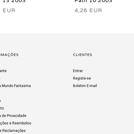
h 13 2003
Path 10 2003
6 EUR
4,26 EUR
RMAÇÕES
CLIENTES
ante
Entrar
e
Registe-se
a Mundo Fantasma
Boletim E-mail
o
to
a de Privacidade
uções e Reembolso
de Reclamações