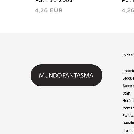
Path 11 2003
Pat
4,26 EUR
4,2
INFO
Import
Blogu
Sobre 
Staff
Horári
Contac
Polític
Devol
Livro 