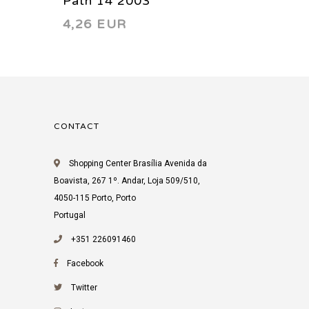
Path 14 2003
Path 6
4,26 EUR
4,26 
CONTACT
Shopping Center Brasília Avenida da
Boavista, 267 1º. Andar, Loja 509/510,
4050-115 Porto, Porto
Portugal
+351 226091460
Facebook
Twitter