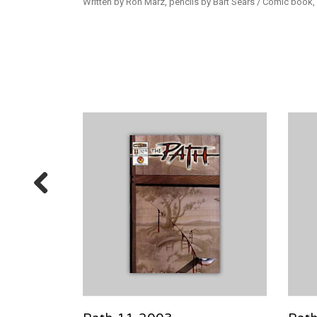
Written by Ron Marz, pencils by Bart Sears / Comic book,