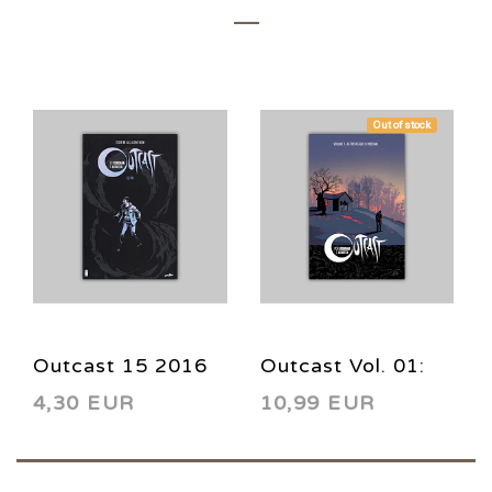
Out of stock
Outcast 15 2016
Outcast Vol. 01:
4,30 EUR
10,99 EUR
As Trevas Que o
Rodeiam HC