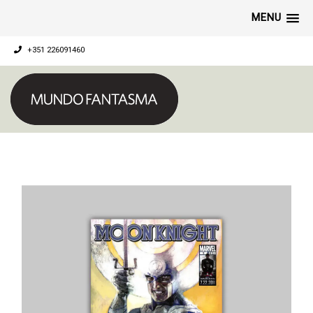
MENU
+351 226091460