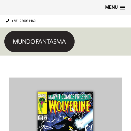
MENU
+351 226091460