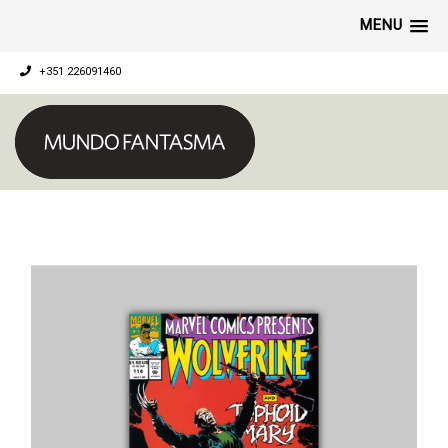
MENU
+351 226091460