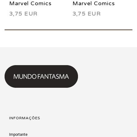
Marvel Comics
Marvel Comics
3,75 EUR
3,75 EUR
Presents 113
Presents 115
1992
1992
INFORMAÇÕES
Importante