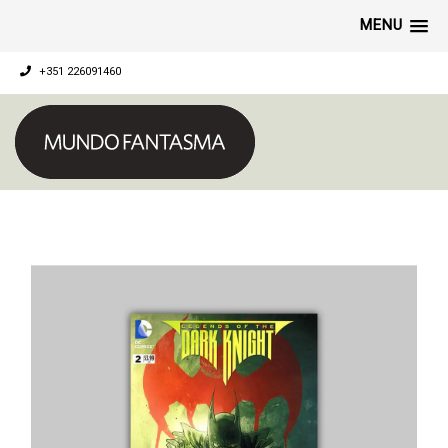
MENU
+351 226091460