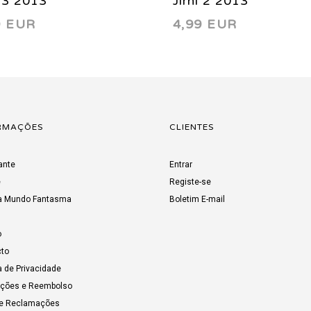
i 3 2013
Jirni 2 2013
9 EUR
4,99 EUR
RMAÇÕES
CLIENTES
ante
Entrar
e
Registe-se
a Mundo Fantasma
Boletim E-mail
o
to
a de Privacidade
uções e Reembolso
de Reclamações