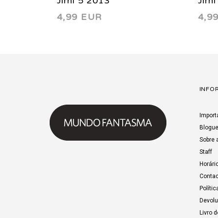
Jirni 5 2013
Jirn
4,99 EUR
4,9
INFO
Import
Blogu
Sobre 
Staff
Horári
Contac
Polític
Devol
Livro 