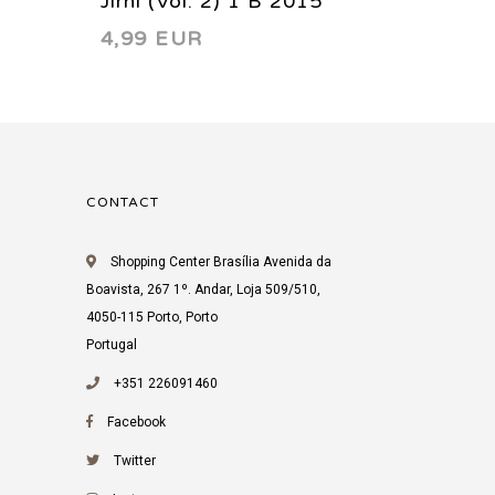
Jirni (Vol. 2) 1 B 2015
Jirni (
4,99 EUR
4,99 
CONTACT
Shopping Center Brasília Avenida da
Boavista, 267 1º. Andar, Loja 509/510,
4050-115 Porto, Porto
Portugal
+351 226091460
Facebook
Twitter