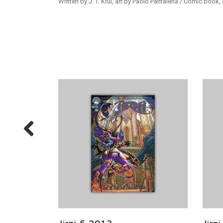
Written by J. T. Krul, art by Paolo Pantalena / Comic book, 