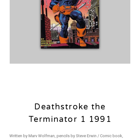
Deathstroke the
Terminator 1 1991
Written by Marv Wolfman, pencils by Steve Erwin / Comic book,