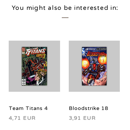
You might also be interested in:
Team Titans 4
Bloodstrike 18
4,71 EUR
3,91 EUR
1992
1994