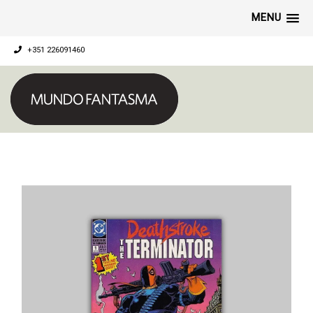
MENU
+351 226091460