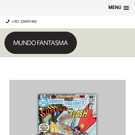
MENU
+351 226091460