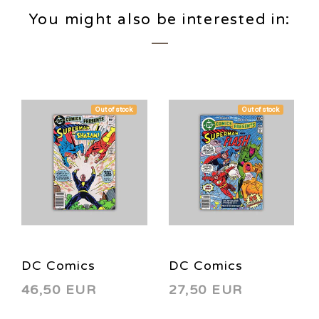
You might also be interested in:
Out of stock
Out of stock
DC Comics
DC Comics
46,50 EUR
27,50 EUR
Presents 49 1982
Presents 2 1978