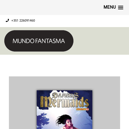
MENU
+351 226091460