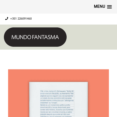
MENU
+351 226091460