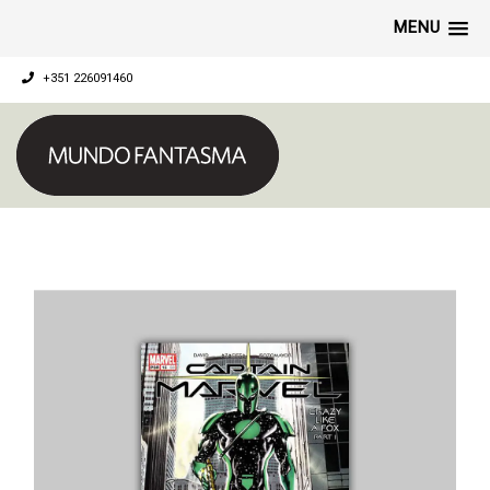
MENU
+351 226091460