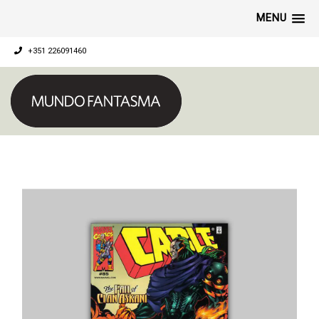
MENU
+351 226091460