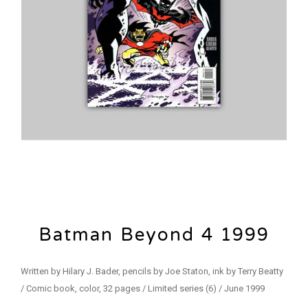
Batman Beyond 4 1999
Written by Hilary J. Bader, pencils by Joe Staton, ink by Terry Beatty
/ Comic book, color, 32 pages / Limited series (6) / June 1999