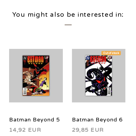
You might also be interested in:
Out of stock
Batman Beyond 5
Batman Beyond 6
14,92 EUR
29,85 EUR
1999
1999