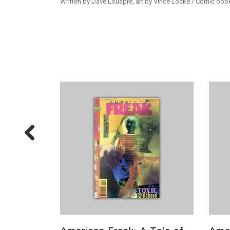
Written by Dave Louapre, art by Vince Locke / Comic book,