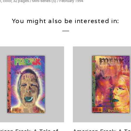
 color, 32 pages / Mini-series (5) / February 1994
You might also be interested in: