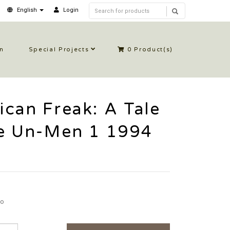
English
Login
in
Special Projects
0
Product(s)
can Freak: A Tale
he Un-Men 1 1994
go