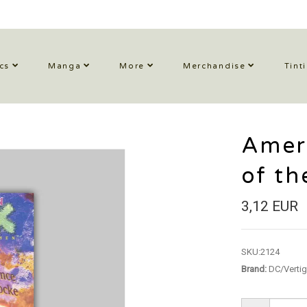
cs
Manga
More
Merchandise
Tint
Ameri
of t
3,12 EUR
SKU:
2124
Brand:
DC/Verti