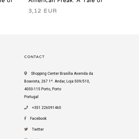
le of
American Freak: A Tale of
Freak 
3,12 EUR
3,59 
the Un-Men 3 1994
CONTACT
Shopping Center Brasília Avenida da
Boavista, 267 1º. Andar, Loja 509/510,
4050-115 Porto, Porto
Portugal
+351 226091460
Facebook
Twitter