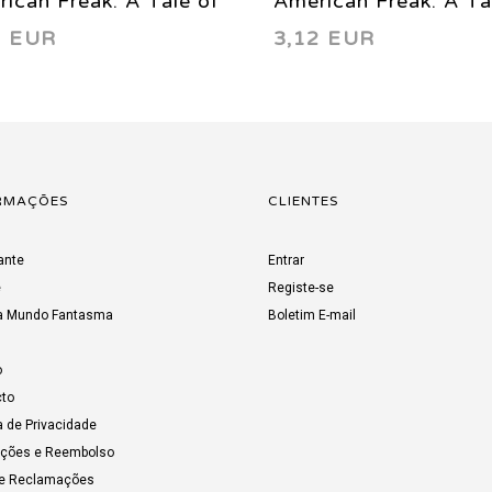
ican Freak: A Tale of
American Freak: A Ta
2 EUR
3,12 EUR
 Un-Men 5 1994
the Un-Men 4 1994
RMAÇÕES
CLIENTES
ante
Entrar
e
Registe-se
a Mundo Fantasma
Boletim E-mail
o
to
a de Privacidade
uções e Reembolso
de Reclamações