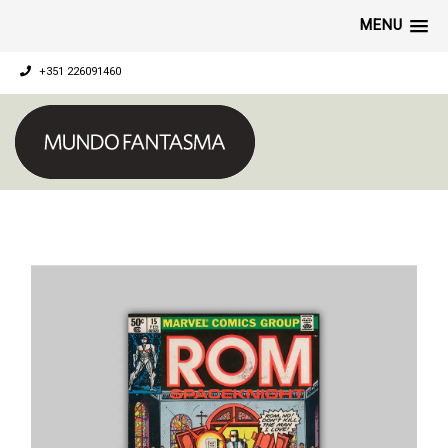
MENU
+351 226091460