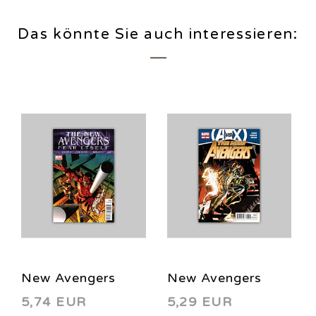
Das könnte Sie auch interessieren:
New Avengers
New Avengers
5,74 EUR
5,29 EUR
(Vol. 2) 16 2011
(Vol. 2) 26 2012