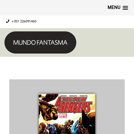
MENU
+351 226091460