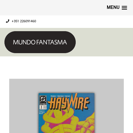
MENU
+351 226091460