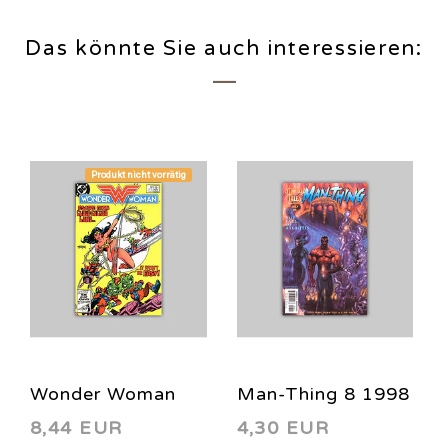
Das könnte Sie auch interessieren:
Produkt nicht vorrätig
Wonder Woman
Man-Thing 8 1998
8,44 EUR
4,30 EUR
312 1984