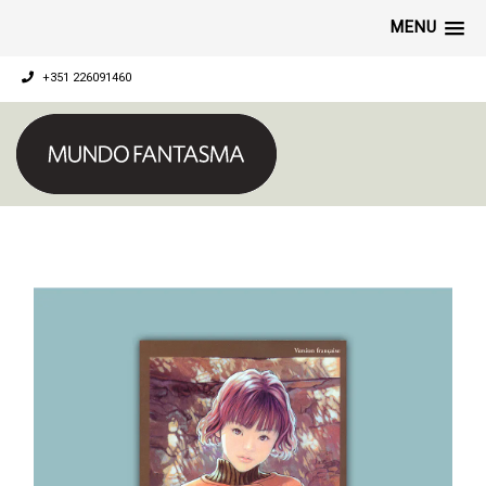
MENU
+351 226091460