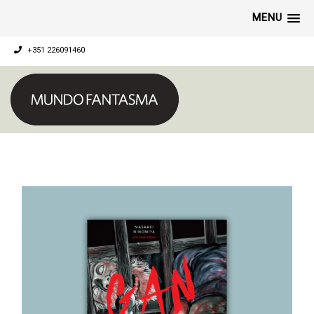
MENU
+351 226091460